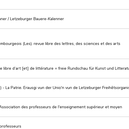
ner / Letzeburger Bauere-Kalenner
mbourgeois (Les). revue libre des lettres, des sciences et des arts
ue libre d’art [et] de littérature = freie Rundschau für Kunst und Litterat
) - La Patrie. Erausgi vun der Unio'n vun de Letzeburger Freihêtsorgani
l'Association des professeurs de l'enseignement supérieur et moyen
 professeurs