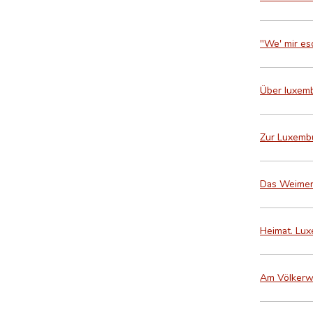
"We' mir es
Über luxemb
Zur Luxemb
Das Weimers
Heimat. Lux
Am Völkerwe