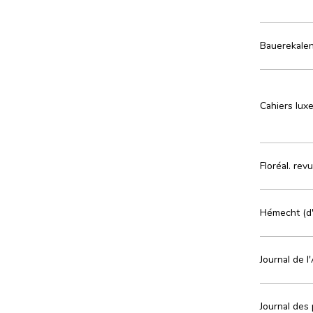
Bauerekalen
Cahiers luxe
Floréal. rev
Hémecht (d'
Journal de 
Journal des