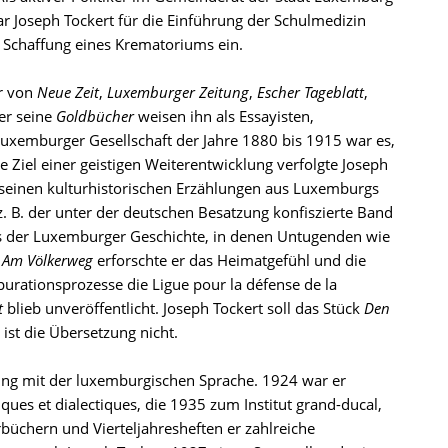
ar Joseph Tockert für die Einführung der Schulmedizin
e Schaffung eines Krematoriums ein.
er von
Neue Zeit
,
Luxemburger Zeitung
,
Escher Tageblatt
,
ber seine
Goldbücher
weisen ihn als Essayisten,
 Luxemburger Gesellschaft der Jahre 1880 bis 1915 war es,
e Ziel einer geistigen Weiterentwicklung verfolgte Joseph
 seinen kulturhistorischen Erzählungen aus Luxemburgs
z. B. der unter der deutschen Besatzung konfiszierte Band
aus der Luxemburger Geschichte, in denen Untugenden wie
d
Am Völkerweg
erforschte er das Heimatgefühl und die
purationsprozesse die Ligue pour la défense de la
t
blieb unveröffentlicht. Joseph Tockert soll das Stück
Den
 ist die Übersetzung nicht.
igung mit der luxemburgischen Sprache. 1924 war er
ques et dialectiques, die 1935 zum Institut grand-ducal,
rbüchern und Vierteljahresheften er zahlreiche