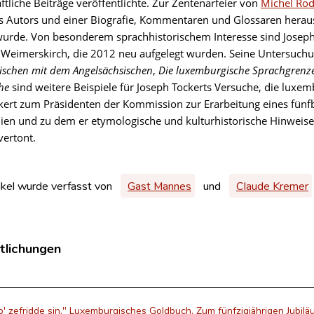
tliche Beiträge veröffentlichte. Zur Zentenarfeier von
Michel Ro
 Autors und einer Biografie, Kommentaren und Glossaren heraus
wurde. Von besonderem sprachhistorischem Interesse sind Josep
n Weimerskirch, die 2012 neu aufgelegt wurden. Seine Untersuc
schen mit dem Angelsächsischen
,
Die luxemburgische Sprachgrenz
he
sind weitere Beispiele für Joseph Tockerts Versuche, die luxe
kert zum Präsidenten der Kommission zur Erarbeitung eines fün
ien und zu dem er etymologische und kulturhistorische Hinweise 
vertont.
ikel wurde verfasst von
Gast Mannes
und
Claude Kremer
tlichungen
' zefridde sin." Luxemburgisches Goldbuch. Zum fünfzigjährigen Jubiläu