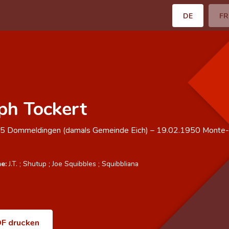
DE
FR
ph Tockert
75
Dommeldingen (damals Gemeinde Eich)
–
19.02.1950
Monte-
e:
J.T.
;
Shutup
;
Joe Squibbles
;
Squibbliana
F drucken