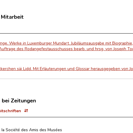
 Mitarbeit
nge. Werke in Luxemburger Mundart. Jubiläumsausgabe mit Biographie,
 Auftrage des Rodangefestausschusses bearb. und hrsg. von Joseph To
erchen säi Lidd. Mit Erläuterungen und Glossar herausgegeben von J
t bei Zeitungen
eitschriften
 la Société des Amis des Musées