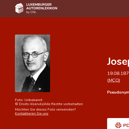
Home
Autor(inn)en A-Z
Erweiterte Suche
Jose
Häufige Fragen und Antworten
19.08.18
CNL
(
MCO
)
Forschungsgruppe
Pseudonym
Kontakt
Foto:
Unbekannt
©
Droits réservés/Alle Rechte vorbehalten
Möchten Sie dieses Foto verwenden?
Kontaktieren Sie uns
PD