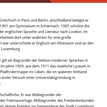
echisch in Paris und Berlin, anschließend belegte er
b 1901 am Gymnasium in Echternach. 1905 schickte die
r englischen Sprache und Literatur nach London. Im
rbeitete dort unter anderem für eine große
t war unterrichtete er Englisch am Athenäum und an den
in Luxemburg.
r gilt als Begründer der Sektion moderner Sprachen in
im Jahre 1909, aus dem 1911 das staatliche Lyzeum in
Pfadfindertruppe ins Leben, die im späteren Verband
n erster Versuch einer Universitätsgründung in
.
llschaftliche. Er war Mitbegründer der
d der Freimaurerloge, Mitbegründer des Freidenkerbundes
ls aktiver Politiker im Gemeinderat der Stadt Luxemburg