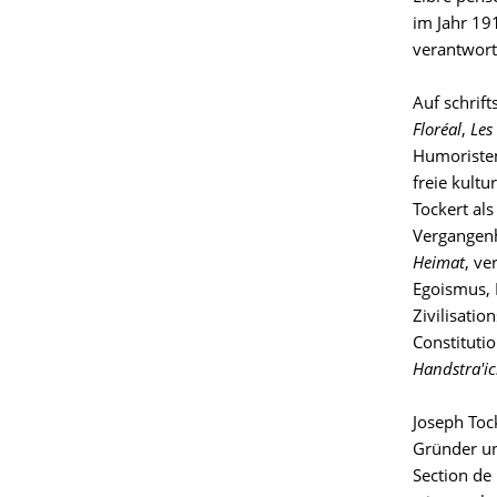
im Jahr 19
verantwort
Auf schrif
Floréal
,
Les
Humoristen
freie kultu
Tockert als
Vergangenhe
Heimat
, ve
Egoismus, 
Zivilisatio
Constituti
Handstra'i
Joseph Toc
Gründer un
Section de