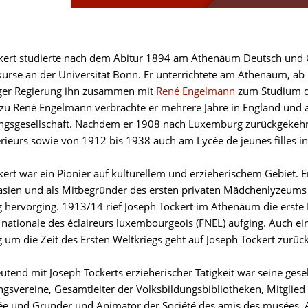
kert studierte nach dem Abitur 1894 am Athenäum Deutsch und Gri
urse an der Universität Bonn. Er unterrichtete am Athenäum, a
er Regierung ihn zusammen mit
René Engelmann
zum Studium de
zu René Engelmann verbrachte er mehrere Jahre in England und a
ngsgesellschaft. Nachdem er 1908 nach Luxemburg zurückgekehr
rieurs sowie von 1912 bis 1938 auch am Lycée de jeunes filles 
kert war ein Pionier auf kulturellem und erzieherischem Gebiet. E
ien und als Mitbegründer des ersten privaten Mädchenlyzeums 
hervorging. 1913/14 rief Joseph Tockert im Athenäum die erste 
 nationale des éclaireurs luxembourgeois (FNEL) aufging. Auch ei
um die Zeit des Ersten Weltkriegs geht auf Joseph Tockert zurück
utend mit Joseph Tockerts erzieherischer Tätigkeit war seine gese
ngsvereine, Gesamtleiter der Volksbildungsbibliotheken, Mitglie
ée und Gründer und Animator der Société des amis des musées. A