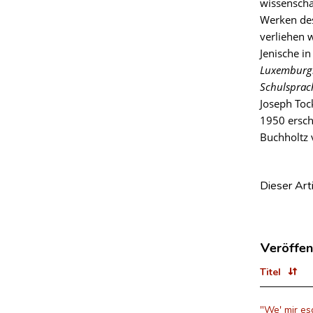
wissenschaf
Werken des
verliehen 
Jenische i
Luxemburgi
Schulsprac
Joseph Toc
1950 ersch
Buchholtz 
Dieser Art
Veröffen
Titel
"We' mir eso