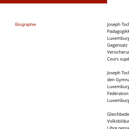
Biographie
Joseph Toc
Pädagogikk
Luxemburg
Gegensatz 
Versicheru
Cours supé
Joseph Toc
den Gymnas
Luxemburg 
Fédération
Luxemburg 
Gleichbede
Volksbildu
Libre pens