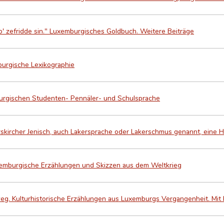
o' zefridde sin." Luxemburgisches Goldbuch. Weitere Beiträge
urgische Lexikographie
urgischen Studenten- Pennäler- und Schulsprache
kircher Jenisch, auch Lakersprache oder Lakerschmus genannt, eine 
emburgische Erzählungen und Skizzen aus dem Weltkrieg
g. Kulturhistorische Erzählungen aus Luxemburgs Vergangenheit. Mit Ini