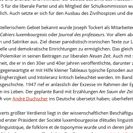
15 für die liberale Partei und als Mitglied der Schulkommission w
lich. Auch setzte er sich für den Ausbau des Zivilhospizes und di
tstellerischem Gebiet bekannt wurde Joseph Tockert als Mitarbeit
 Cahiers luxembourgeois
oder
Journal des professeurs
. Vor allem a
 und Satiriker aus. Ziel dieser parodistisch-ironischen Texte zur
relle und demokratische Einrichtungen zu ermöglichen. Das gleich
 Polemiker in seinen Beiträgen zur liberalen
Neuen Zeit
. Auch mit
it, die er in den 30er und 40er Jahren veröffentlichte, darunter 
rgegenwärtigte er mit Hilfe kleiner Tableaus typische Episoden 
Engherzigkeit und Intoleranz kritisch beleuchtet werden. Im Ban
nsgeschichte. 1947 rief er anlässlich der Exzesse im Rahmen der E
on ins Leben. Der geplante Band mit Erzählungen
Am Saum der Zei
ch
von
André Duchscher
ins Deutsche übersetzt haben; überliefert
kerts größter Verdienst liegt in der wissenschaftlichen Beschäft
d erster Präsident der Société luxembourgeoise d'études linguisti
 linguistique, de folklore et de toponymie wurde und in deren Jah