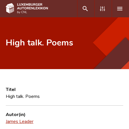
DE
FR
High talk. Poems
Home
Autor(inn)en A-Z
Erweiterte Suche
Häufige Fragen und Antworten
Titel
High talk. Poems
CNL
Forschungsgruppe
Autor(in)
James Leader
Kontakt