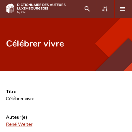
DE
FR
Célébrer vivre
Accueil
Auteur(e)s A-Z
Recherche avancée
Foire aux questions
Titre
Célébrer vivre
CNL
Équipe scientifique
Auteur(e)
René Welter
Contact