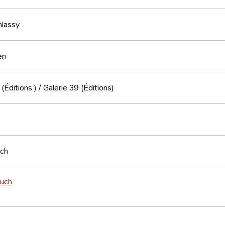
hlassy
en
 (Éditions )
/
Galerie 39 (Éditions)
sch
buch