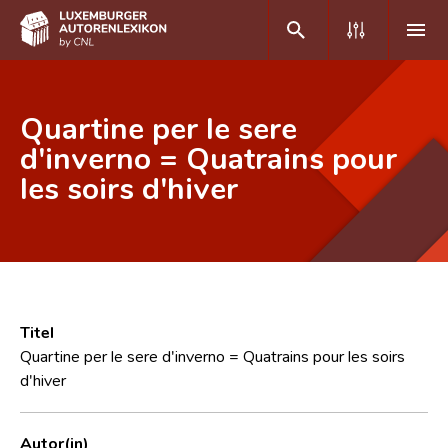
DE
FR
Quartine per le sere
d'inverno = Quatrains pour
les soirs d'hiver
Home
Autor(inn)en A-Z
Erweiterte Suche
Häufige Fragen und Antworten
Titel
CNL
Quartine per le sere d'inverno = Quatrains pour les soirs
d'hiver
Forschungsgruppe
Kontakt
Autor(in)