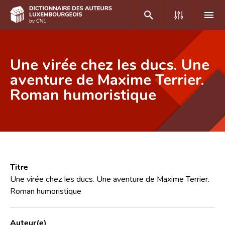
DE
FR
Une virée chez les ducs. Une
aventure de Maxime Terrier.
Roman humoristique
Accueil
Auteur(e)s A-Z
Recherche avancée
Foire aux questions
Titre
CNL
Une virée chez les ducs. Une aventure de Maxime Terrier.
Roman humoristique
Équipe scientifique
Contact
Auteur(e)