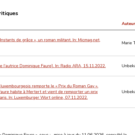
ritiques
Auteur
 Instants de grâce », un roman militant. In: Micmag.net,
Marie 
e l’autrice Dominique Faure]. In: Radio ARA, 15.11.2022.
Unbek
 luxembourgeois remporte le « Prix du Roman Gay ».
aure habite à Mertert et vient de remporter un prix
Unbek
 Paris. In: Luxemburger Wort online, 07.11.2022.
 « Dominique Faure », sous :
, mise à jour du 11.06.2026, consulté le
.