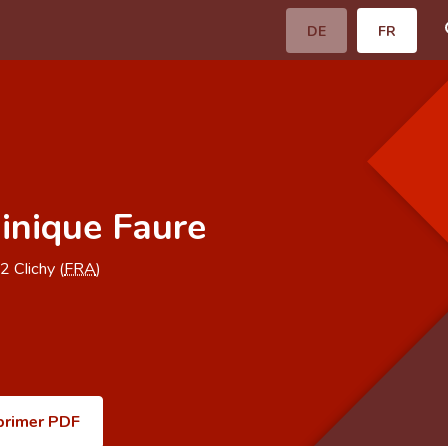
DE
FR
nique Faure
52
Clichy (
FRA
)
primer PDF