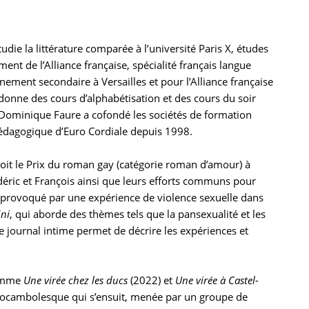
die la littérature comparée à l’université Paris X, études
ent de l’Alliance française, spécialité français langue
nement secondaire à Versailles et pour l’Alliance française
 donne des cours d’alphabétisation et des cours du soir
. Dominique Faure a cofondé les sociétés de formation
 pédagogique d’Euro Cordiale depuis 1998.
eçoit le Prix du roman gay (catégorie roman d’amour) à
déric et François ainsi que leurs efforts communs pour
e provoqué par une expérience de violence sexuelle dans
ini
, qui aborde des thèmes tels que la pansexualité et les
de journal intime permet de décrire les expériences et
comme
Une virée chez les ducs
(2022) et
Une virée à Castel-
e rocambolesque qui s’ensuit, menée par un groupe de