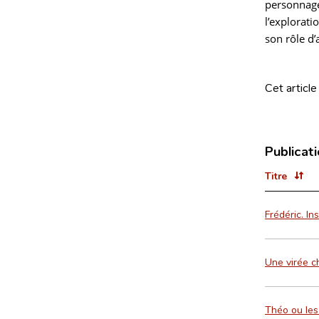
personnage
l’explorati
son rôle d’
Cet article
Publicat
Titre
Frédéric. I
Une virée c
Théo ou les