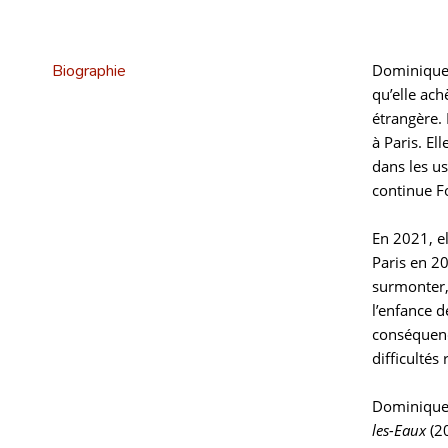
Biographie
Dominique F
qu’elle ach
étrangère. 
à Paris. El
dans les us
continue F
En 2021, e
Paris en 2
surmonter,
l’enfance d
conséquence
difficulté
Dominique 
les-Eaux
(2