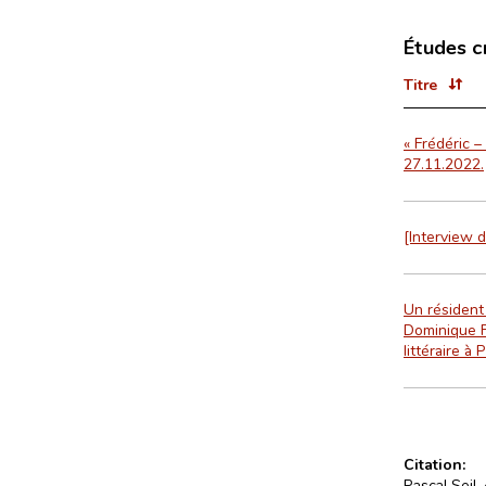
Études c
Titre
« Frédéric –
27.11.2022.
[Interview d
Un résident
Dominique F
littéraire à
Citation:
Pascal Seil,