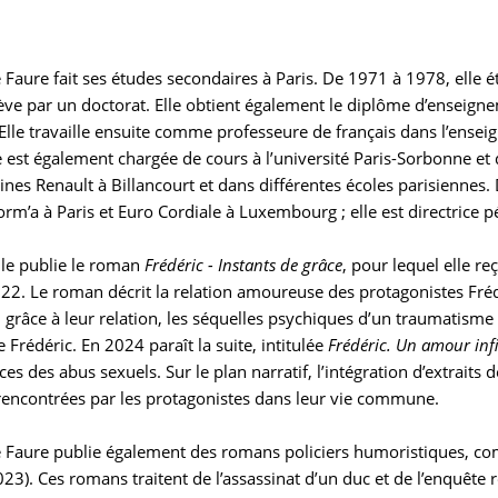
aure fait ses études secondaires à Paris. De 1971 à 1978, elle étu
ève par un doctorat. Elle obtient également le diplôme d’enseignem
Elle travaille ensuite comme professeure de français dans l’enseig
le est également chargée de cours à l’université Paris-Sorbonne et
ines Renault à Billancourt et dans différentes écoles parisiennes
orm’a à Paris et Euro Cordiale à Luxembourg ; elle est directrice
lle publie le roman
Frédéric - Instants de grâce
, pour lequel elle r
022. Le roman décrit la relation amoureuse des protagonistes Fré
 grâce à leur relation, les séquelles psychiques d’un traumatism
e Frédéric. En 2024 paraît la suite, intitulée
Frédéric. Un amour inf
s des abus sexuels. Sur le plan narratif, l’intégration d’extraits 
s rencontrées par les protagonistes dans leur vie commune.
Faure publie également des romans policiers humoristiques, 
023). Ces romans traitent de l’assassinat d’un duc et de l’enquêt