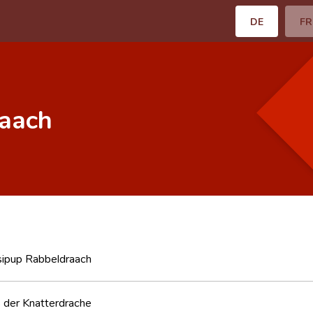
DE
FR
aach
ipup Rabbeldraach
 der Knatterdrache