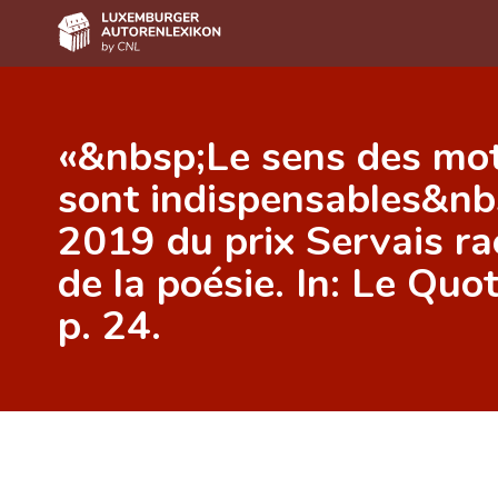
Home
«&nbsp;Le sens des mot
Autor(inn)en A-Z
sont indispensables&nbs
Erweiterte Suche
2019 du prix Servais ra
Häufige Fragen und Antworten
de la poésie. In: Le Quo
CNL
p. 24.
Forschungsgruppe
Kontakt