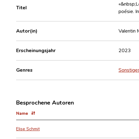
«&nbsp;Le
Titel
poésie. I
Autor(in)
Valentin 
Erscheinungsjahr
2023
Genres
Sonstige
Besprochene Autoren
Name
Elise Schmit