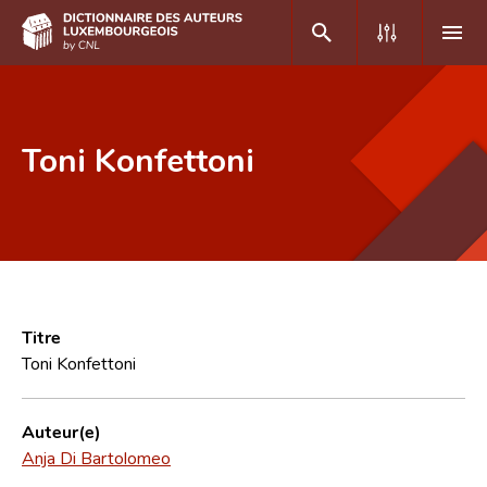
DE
FR
Toni Konfettoni
Accueil
Auteur(e)s A-Z
Recherche avancée
Foire aux questions
Titre
Toni Konfettoni
CNL
Équipe scientifique
Auteur(e)
Anja Di Bartolomeo
Contact