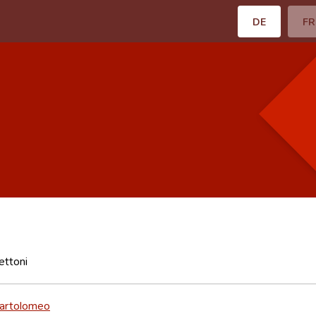
DE
FR
ettoni
Bartolomeo