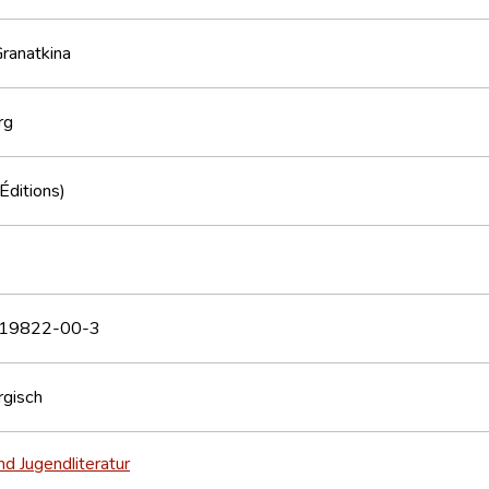
ranatkina
rg
(Éditions)
19822-00-3
gisch
nd Jugendliteratur