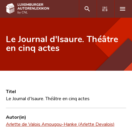
DE
FR
Le Journal d'Isaure. Théâtre
en cinq actes
Home
Autor(inn)en A-Z
Erweiterte Suche
Häufige Fragen und Antworten
Titel
Le Journal d'Isaure. Théâtre en cinq actes
CNL
Forschungsgruppe
Autor(in)
Arlette de Valois Amougou-Hanke (Arlette Devalois)
Kontakt