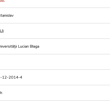
Stanislav
U
)
niversităţii Lucian Blaga
-12-2014-4
ch