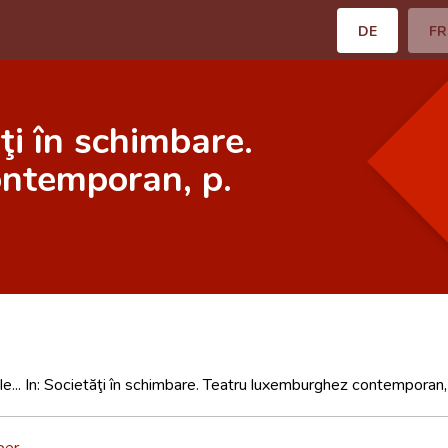
DE
FR
ăţi în schimbare.
ntemporan, p.
ile... In: Societăţi în schimbare. Teatru luxemburghez contemporan
ber