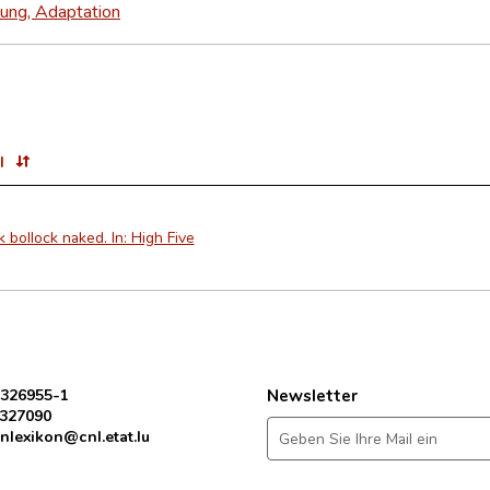
ung, Adaptation
l
k bollock naked. In: High Five
 326955-1
Newsletter
 327090
nlexikon@cnl.etat.lu