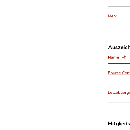
Mehr
Auszeic
Name
Bourse Cent
Lëtzebuerge
Mitglied