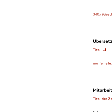
340x (Geschä
Überset
Titel
noi, femeile
Mitarbei
Titel der Z