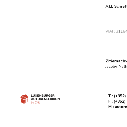
A:LL Schrëf
VIAF:
3116
Zitiernach
Jacoby, Nath
T :
(+352)
F :
(+352)
M :
autore