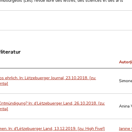
mbourgeois (Les). revue libre des lettres, des sciences et des arts
literatur
Autor(
 ehrlich. In: Lëtzebuerger Journal, 23.10.2018. [zu:
Simone
ntia]
 Entmündigung? In: d’Lëtzebuerger Land, 26.10.2018. [zu:
Anina V
ntia]
n. In: d'Lëtzebuerger Land, 13.12.2019. [zu: High Five!]
Janine