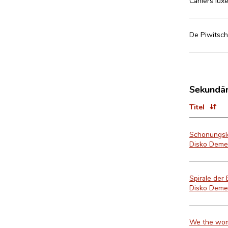
Cahiers luxe
De Piwitsch
Sekundär
Titel
Schonungslos
Disko Deme
Spirale der
Disko Deme
We the wome