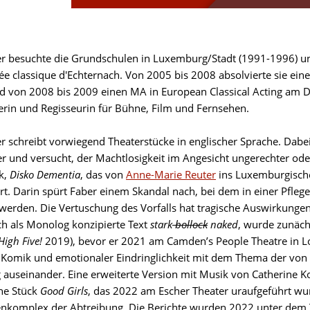
er besuchte die Grundschulen in Luxemburg/Stadt (1991-1996) un
ée classique d'Echternach. Von 2005 bis 2008 absolvierte sie eine
 von 2008 bis 2009 einen MA in European Classical Acting am Dr
erin und Regisseurin für Bühne, Film und Fernsehen.
r schreibt vorwiegend Theaterstücke in englischer Sprache. Dabei 
r und versucht, der Machtlosigkeit im Angesicht ungerechter ode
ck,
Disko Dementia
, das von
Anne-Marie Reuter
ins Luxemburgische
rt. Darin spürt Faber einem Skandal nach, bei dem in einer Pfle
 werden. Die Vertuschung des Vorfalls hat tragische Auswirkungen
ch als Monolog konzipierte Text
stark
bollock
naked
, wurde zunäch
High Five!
2019), bevor er 2021 am Camden’s People Theatre in Lo
r Komik und emotionaler Eindringlichkeit mit dem Thema der von 
 auseinander. Eine erweiterte Version mit Musik von Catherine 
he Stück
Good Girls
, das 2022 am Escher Theater uraufgeführt wu
komplex der Abtreibung. Die Berichte wurden 2022 unter dem 