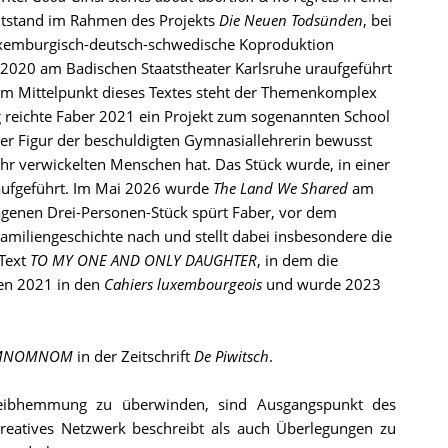
tstand im Rahmen des Projekts
Die Neuen Todsünden
, bei
luxemburgisch-deutsch-schwedische Koproduktion
020 am Badischen Staatstheater Karlsruhe uraufgeführt
 Im Mittelpunkt dieses Textes steht der Themenkomplex
g reichte Faber 2021 ein Projekt zum sogenannten School
der Figur der beschuldigten Gymnasiallehrerin bewusst
ihr verwickelten Menschen hat. Das Stück wurde, in einer
aufgeführt. Im Mai 2026 wurde
The Land We Shared
am
genen Drei-Personen-Stück spürt Faber, vor dem
amiliengeschichte nach und stellt dabei insbesondere die
 Text
TO MY ONE AND ONLY DAUGHTER
, in dem die
en 2021 in den
Cahiers luxembourgeois
und wurde 2023
MNOMNOM
in der Zeitschrift
De Piwitsch
.
eibhemmung zu überwinden, sind Ausgangspunkt des
reatives Netzwerk beschreibt als auch Überlegungen zu