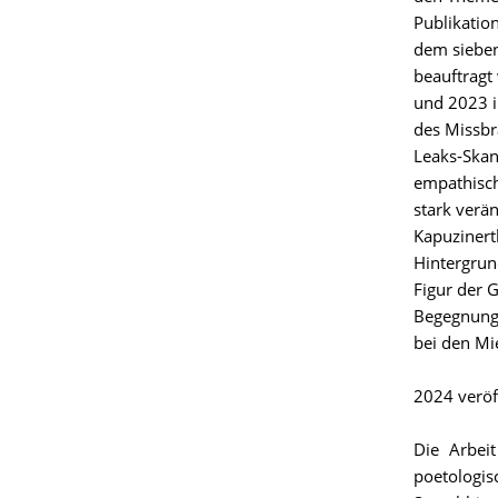
Publikati
dem sieben
beauftragt 
und 2023
des Missbr
Leaks-Skan
empathisch
stark verä
Kapuzinert
Hintergrun
Figur der 
Begegnung 
bei den Mi
2024 veröf
Die Arbe
poetologi