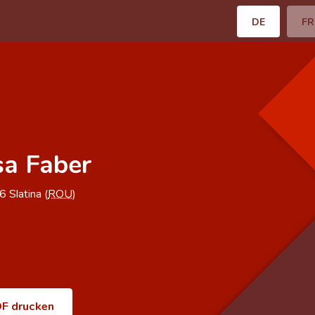
DE
FR
sa Faber
86
Slatina (
ROU
)
F drucken