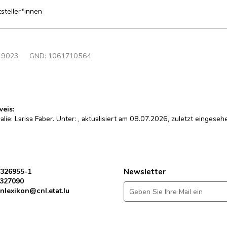
tsteller*innen
49023
GND:
1061710564
weis:
alie: Larisa Faber. Unter:
, aktualisiert am 08.07.2026, zuletzt eingese
 326955-1
Newsletter
 327090
nlexikon@cnl.etat.lu