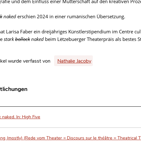
rafie und dem Einfluss einer Mutterschaft auf den kreativen Proze
ck
naked
erschien 2024 in einer rumänischen Übersetzung.
hat Larisa Faber ein dreijähriges Künstlerstipendium im Centre c
de
stark
bollock
naked
beim Lëtzebuerger Theaterpräis als bestes S
ikel wurde verfasst von
Nathalie Jacoby
tlichungen
k naked. In: High Five
ing (mostly) (Rede vom Theater = Discours sur le théâtre = Theatrical T