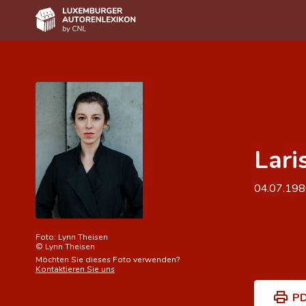
Home
Autor(inn)en A-Z
Erweiterte Suche
Lari
Häufige Fragen und Antworten
CNL
04.07.19
Forschungsgruppe
Kontakt
Foto:
Lynn Theisen
©
Lynn Theisen
Möchten Sie dieses Foto verwenden?
Kontaktieren Sie uns
PD