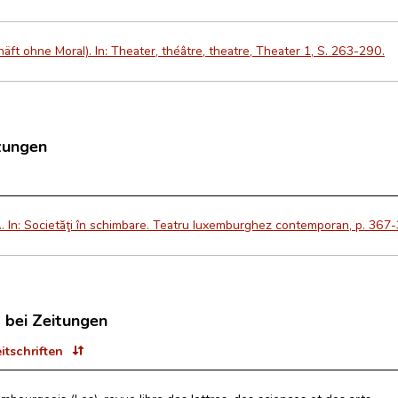
ft ohne Moral). In: Theater, théâtre, theatre, Theater 1, S. 263-290.
zungen
... In: Societăţi în schimbare. Teatru luxemburghez contemporan, p. 367
t bei Zeitungen
eitschriften