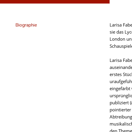
Biographie
Larisa Fab
sie das Lyc
London und
Schauspiel
Larisa Fabe
auseinande
erstes Stü
uraufgefüh
eingefärbt
ursprüngli
publiziert (
pointierte
Abtreibung
musikalisc
den Themen