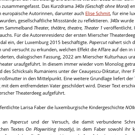
on zusammengefasst. Das Kurzdrama
340x
(Geschäft ohne Moral)
en
 europäische Autorinnen, darunter auch
Elise Schmit
, für eine 
wurden, gesellschaftliche Missstände zu reflektieren.
340x
wurde 2
 im Sammelband
Theater, théâtre, theatre, Theater 1
veröffentlicht.
auchs. Für die Autorenresidenz der ersten Mierscher Theaterdee
dal ein, der Luxemburg 2015 beschäftigte.
Papercut
nähert sich 
 und versucht zu erkunden, welchen Effekt die Affäre auf den in 
nderten, dialogischen Fassung, 2022 am Mierscher Kulturhaus ur
heater uraufgeführt. In diesem immer wieder vom Monolog getra
d des Schicksals Rumäniens unter der Ceauşescu-Diktatur, ihrer F
Großmutter in den Mittelpunkt. Eine weitere Grundlage liefert der
mit dem entfremdeten Vater geschildert wird. Dieser Text erschi
erscher Theaterdeeg aufgeführt.
fentlichte Larisa Faber die luxemburgische Kindergeschichte
NO
it an
Papercut
und der Versuch, die damit verbundene Schr
schen Textes
On Playwriting (mostly)
, in dem Faber sowohl ihr k