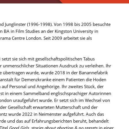
d Junglinster (1996-1998). Von 1998 bis 2005 besuchte
n BA in Film Studies an der Kingston University in
ama Centre London. Seit 2009 arbeitet sie als
setzt sie sich mit gesellschaftspolitischen Tabus
r unmenschlicher Situationen Ausdruck zu verleihen. Ihr
 übertragen wurde, wurde 2018 in der Banannefabrik
geanstalt für Demenzkranke einem Patienten die Hoden
 auf Personal und Angehörige. Ihr zweites Stück, der
st in einem Sammelband englischsprachiger Autorinnen
ndon uraufgeführt wurde. Er setzt sich im Wechsel von
der Gesellschaft erwarteten Mutterschaft und der
Kontz wurde 2022 in Neimënster aufgeführt. Auch das
rde und das auf Erfahrungsberichten beruht, behandelt
Titel
Good Girls. stories about abortion & no regrets
in einer