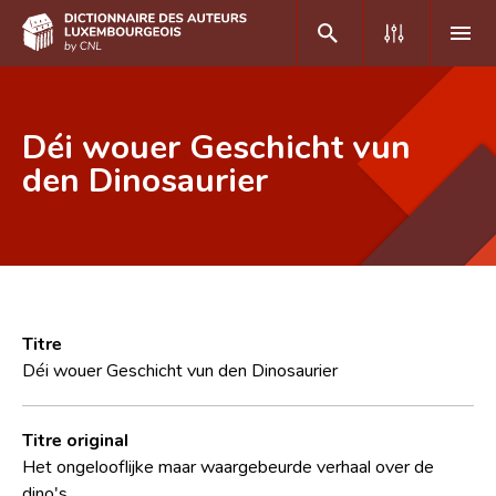
DE
FR
Déi wouer Geschicht vun
den Dinosaurier
Accueil
Auteur(e)s A-Z
Recherche avancée
Foire aux questions
Titre
Déi wouer Geschicht vun den Dinosaurier
CNL
Équipe scientifique
Titre original
Het ongelooflijke maar waargebeurde verhaal over de
Contact
dino's