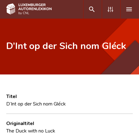
DE
FR
D’Int op der Sich nom Gléck
Home
Autor(inn)en A-Z
Erweiterte Suche
Häufige Fragen und Antworten
Titel
D’Int op der Sich nom Gléck
CNL
Forschungsgruppe
Originaltitel
The Duck with no Luck
Kontakt