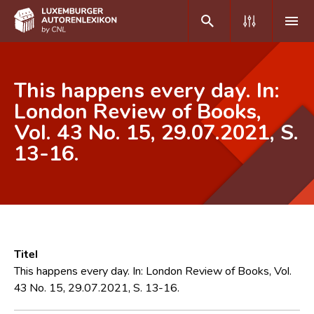
DE
FR
This happens every day. In:
London Review of Books,
Vol. 43 No. 15, 29.07.2021, S.
Home
13-16.
Autor(inn)en A-Z
Erweiterte Suche
Häufige Fragen und Antworten
CNL
Titel
Forschungsgruppe
This happens every day. In: London Review of Books, Vol.
43 No. 15, 29.07.2021, S. 13-16.
Kontakt