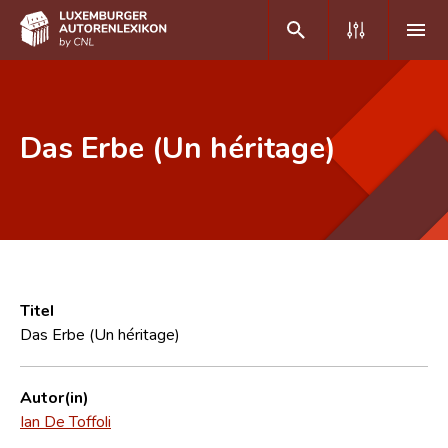
DE
FR
Das Erbe (Un héritage)
Home
Autor(inn)en A-Z
Erweiterte Suche
Häufige Fragen und Antworten
Titel
Das Erbe (Un héritage)
CNL
Forschungsgruppe
Autor(in)
Ian De Toffoli
Kontakt