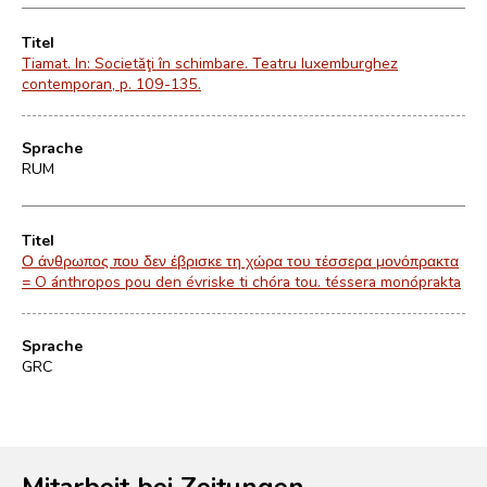
Titel
Tiamat. In: Societăţi în schimbare. Teatru luxemburghez
contemporan, p. 109-135.
Sprache
RUM
Titel
Ο άνθρωπος που δεν έβρισκε τη χώρα του τέσσερα μονόπρακτα
= O ánthropos pou den évriske ti chóra tou. téssera monóprakta
Sprache
GRC
Mitarbeit bei Zeitungen