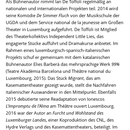
Als Bühnenautor nimmt Ian De Toffoli regelmäßig an
nationalen und internationalen Projekten teil. 2014 wird
seine Komödie
De Simmer Fluch
von der Musikschule der
UGDA und dem Service national de la jeunesse am Großen
Theater in Luxemburg aufgeführt. De Toffoli ist Mitglied
des Theaterkollektivs Independent Little Lies, das
engagierte Stücke aufführt und Dramakurse anbietet. Im
Rahmen eines luxemburgisch-spanisch-italienischen
Projekts schuf er gemeinsam mit dem katalanischen
Bühnenautor Elies Barberà das mehrsprachige Werk
99%
(Teatre Akadèmia Barcelona und Théâtre national du
Luxembourg, 2015). Das Stück
Migrant
, das am
Kasemattentheater gezeigt wurde, stellt die Nachfahren
italienischer Auswanderer in den Mittelpunkt. Ebenfalls
2015 debütierte seine Readaptation von Ionescos
L'Impromptu de l'Alma
am Théâtre ouvert Luxembourg.
2016 war der Autor an
Furcht und Wohlstand des
Luxemburger Landes
, einer Koproduktion des CNL, des
Hydre Verlags und des Kasemattentheaters, beteiligt. Im