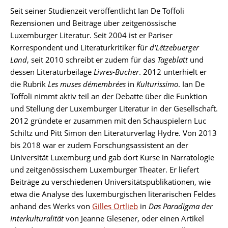
Seit seiner Studienzeit veröffentlicht Ian De Toffoli
Rezensionen und Beiträge über zeitgenössische
Luxemburger Literatur. Seit 2004 ist er Pariser
Korrespondent und Literaturkritiker für
d'Lëtzebuerger
Land
, seit 2010 schreibt er zudem für das
Tageblatt
und
dessen Literaturbeilage
Livres-Bücher
. 2012 unterhielt er
die Rubrik
Les muses démembrées
in
Kulturissimo
. Ian De
Toffoli nimmt aktiv teil an der Debatte über die Funktion
und Stellung der Luxemburger Literatur in der Gesellschaft.
2012 gründete er zusammen mit den Schauspielern Luc
Schiltz und Pitt Simon den Literaturverlag Hydre. Von 2013
bis 2018 war er zudem Forschungsassistent an der
Universität Luxemburg und gab dort Kurse in Narratologie
und zeitgenössischem Luxemburger Theater. Er liefert
Beiträge zu verschiedenen Universitätspublikationen, wie
etwa die Analyse des luxemburgischen literarischen Feldes
anhand des Werks von
Gilles Ortlieb
in
Das Paradigma der
Interkulturalität
von Jeanne Glesener, oder einen Artikel