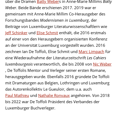
über die Dramen
Batty Weber
s in Anne-Marie Millims
Batty
Weber
. Beide Bände erschienen 2017. 2019 war er
gemeinsam mit Anne-Marie Millim Co-Herausgeber des
Forschungsbandes
Modernismen in Luxemburg
, der
Beiträge von Luxemburger Literaturwissenschaftlern wie
Jeff Schinker
und
Elise Schmit
enthält, die 2016 erstmals
auf einer von den Herausgebern organisierten Konferenz
an der Universität Luxemburg vorgestellt wurden. 2016
zeichnen Ian De Toffoli, Elise Schmit und
Marc Limpach
für
eine Wiederaufnahme der Literaturzeitschrift
Les Cahiers
luxembourgeois
verantwortlich, die bis 2008 von
Nic Weber
, De Toffolis Mentor und Verleger seiner ersten Romane,
herausgegeben wurde. Ebenfalls 2016 gründete De Toffoli
mit Dramaturgen aus Belgien, Lothringen und Luxemburg
das Autorenkollektiv Le Gueuloir, dem u.a. auch
Paul Mathieu
und
Nathalie Ronvaux
angehören. Von 2018
bis 2022 war De Toffoli Präsident des Verbandes der
Luxemburger Buchverleger.