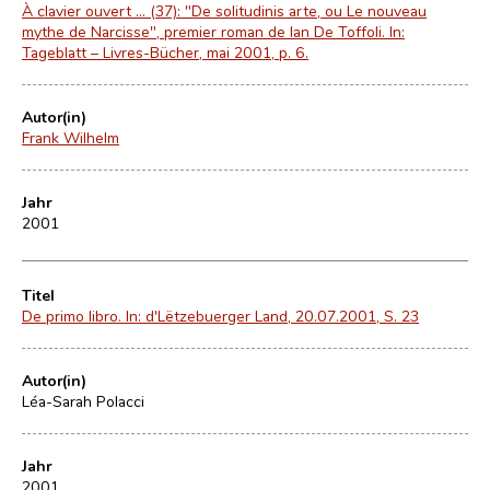
À clavier ouvert ... (37): "De solitudinis arte, ou Le nouveau
mythe de Narcisse", premier roman de Ian De Toffoli. In:
Tageblatt – Livres-Bücher, mai 2001, p. 6.
Autor(in)
Frank Wilhelm
Jahr
2001
Titel
De primo libro. In: d'Lëtzebuerger Land, 20.07.2001, S. 23
Autor(in)
Léa-Sarah Polacci
Jahr
2001