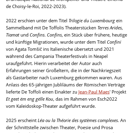
de Choisy-le-Roi, 2022-2023).
2022 erschien unter dem Titel
Trilogie du Luxembourg
ein
Sammelband mit De Toffolis Theaterstücken
Terres Arides
,
Tiamat
und
Confins
.
Confins
, ein Stück über frühere, heutige
und künftige Migrationen, wurde unter dem Titel
Confini
von Agata Tomšič ins Italienische übersetzt und 2021
während des Campania Theaterfestivals in Neapel
uraufgeführt. Hierin verarbeitet der Autor auch
Erfahrungen seiner Großeltern, die in der Nachkriegszeit
als Gastarbeiter nach Luxemburg gekommen waren. Aus
Anlass des 65-jährigen Jubliläums der Römischen Verträge
lieferte De Toffoli einen Einakter zu
Jean-Paul Maes
' Projekt
Et geet ëm eng gëlle Kou
, das im Rahmen von Esch2022
vom Kaleidoskop-Theater aufgeführt wurde.
2025 erscheint
Léa ou la Théorie des systèmes complexes
. An
der Schnittstelle zwischen Theater, Poesie und Prosa