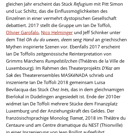
gleichen Jahr erscheint das Stück
Refugium
mit Pitt Simon
und Luc Schiltz, das die Einflussmöglichkeiten des
Einzelnen in einer vermehrt dystopischen Gesellschaft
debattiert. 2017 stellt die Gruppe um Ian De Toffoli,
Olivier Garofalo
,
Nico Helminger
und Jeff Schinker unter
dem Titel
Oh du do uewen, deem seng Hand
an griechischen
Mythen inspirierte Szenen vor. Ebenfalls 2017 erscheint
Ian De Toffolis zeitgenössische Reinterpretation von
Grimms Märchens
Rumpelstilzchen
(Théâtres de la Ville de
Luxembourg). Im Rahmen des Theaterprojekts
D'Kaz am
Sak
des Theaterensembles MASKéNADA schrieb und
inszenierte Ian De Toffoli 2018 gemeinsam Luisa
Bevilacqua das Stück
Chez Inès
, das in dem gleichnamigen
Bierlokal in Düdelingen angesiedelt ist. Ende der 2010er
widmet Ian De Toffoli mehrere Stücke dem Finanzplatz
Luxemburg und der Anziehungskraft des Geldes. Der
französischsprachige Monolog
Tiamat
, 2018 im Théâtre du
Centaure und am Centre dramatique du NEST (Thionville)
in einer Inszenierung von Jean Boillot aufgeführt,