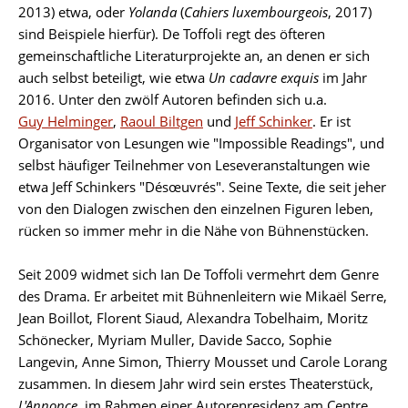
2013) etwa, oder
Yolanda
(
Cahiers luxembourgeois
, 2017)
sind Beispiele hierfür). De Toffoli regt des öfteren
gemeinschaftliche Literaturprojekte an, an denen er sich
auch selbst beteiligt, wie etwa
Un cadavre exquis
im Jahr
2016. Unter den zwölf Autoren befinden sich u.a.
Guy Helminger
,
Raoul Biltgen
und
Jeff Schinker
. Er ist
Organisator von Lesungen wie "Impossible Readings", und
selbst häufiger Teilnehmer von Leseveranstaltungen wie
etwa Jeff Schinkers
"Désœuvrés". Seine Texte, die seit jeher
von den Dialogen zwischen den einzelnen Figuren leben,
rücken so immer mehr in die Nähe von Bühnenstücken.
Seit 2009 widmet sich Ian De Toffoli vermehrt dem Genre
des Drama. Er arbeitet mit Bühnenleitern wie Mikaël Serre,
Jean Boillot, Florent Siaud, Alexandra Tobelhaim, Moritz
Schönecker, Myriam Muller, Davide Sacco, Sophie
Langevin, Anne Simon, Thierry Mousset und Carole Lorang
zusammen. In diesem Jahr wird sein erstes Theaterstück,
L'Annonce
, im Rahmen einer Autorenresidenz am Centre