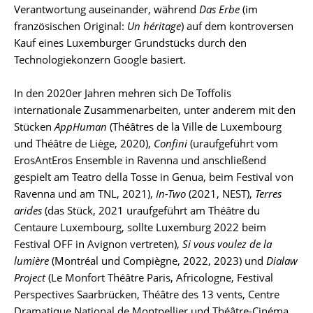
Verantwortung auseinander, während
Das Erbe
(im
französischen Original:
Un héritage
) auf dem kontroversen
Kauf eines Luxemburger Grundstücks durch den
Technologiekonzern Google basiert.
In den 2020er Jahren mehren sich De Toffolis
internationale Zusammenarbeiten, unter anderem mit den
Stücken
AppHuman
(Théâtres de la Ville de Luxembourg
und Théâtre de Liège, 2020),
Confini
(uraufgeführt vom
ErosAntEros Ensemble in Ravenna und anschließend
gespielt am Teatro della Tosse in Genua, beim Festival von
Ravenna und am TNL, 2021),
In-Two
(2021, NEST),
Terres
arides
(das Stück, 2021 uraufgeführt am Théâtre du
Centaure Luxembourg, sollte Luxemburg 2022 beim
Festival OFF in Avignon vertreten),
Si vous voulez de la
lumière
(Montréal und Compiègne, 2022, 2023) und
Dialaw
Project
(Le Monfort Théâtre Paris, Africologne, Festival
Perspectives Saarbrücken, Théâtre des 13 vents, Centre
Dramatique National de Montpellier und Théâtre-Cinéma