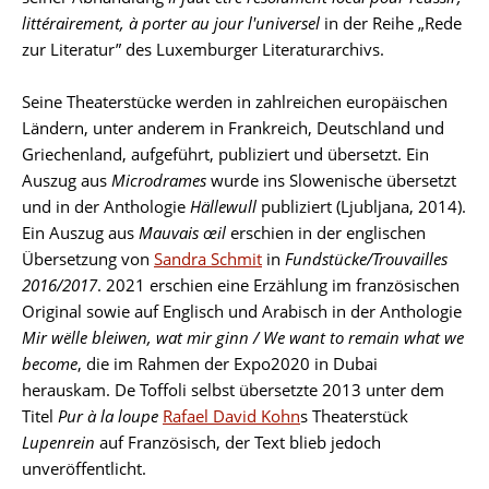
littérairement, à porter au jour l'universel
in der Reihe
„
Rede
zur Literatur
”
des Luxemburger Literaturarchivs.
Seine Theaterstücke werden in zahlreichen europäischen
Ländern, unter anderem in Frankreich, Deutschland und
Griechenland, aufgeführt, publiziert und übersetzt. Ein
Auszug aus
Microdrames
wurde ins Slowenische übersetzt
und in der Anthologie
Hällewull
publiziert (Ljubljana, 2014).
Ein Auszug aus
Mauvais œil
erschien in der englischen
Übersetzung von
Sandra Schmit
in
Fundstücke/Trouvailles
2016/2017
. 2021 erschien eine Erzählung im französischen
Original sowie auf Englisch und Arabisch in der Anthologie
Mir wëlle bleiwen, wat mir ginn / We want to remain what we
become
, die im Rahmen der Expo2020 in Dubai
herauskam. De Toffoli selbst übersetzte 2013 unter dem
Titel
Pur à la loupe
Rafael David Kohn
s Theaterstück
Lupenrein
auf Französisch, der Text blieb jedoch
unveröffentlicht.