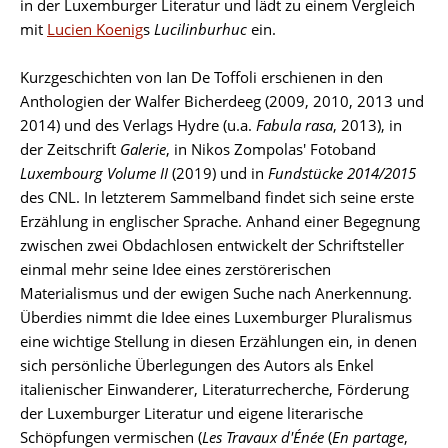
in der Luxemburger Literatur und lädt zu einem Vergleich
mit
Lucien Koenig
s
Lucilinburhuc
ein.
Kurzgeschichten von Ian De Toffoli erschienen in den
Anthologien der Walfer Bicherdeeg (2009, 2010, 2013 und
2014) und des Verlags Hydre (u.a.
Fabula rasa
, 2013), in
der Zeitschrift
Galerie
, in Nikos Zompolas' Fotoband
Luxembourg Volume II
(2019) und in
Fundstücke 2014/2015
des CNL. In letzterem Sammelband findet sich seine erste
Erzählung in englischer Sprache. Anhand einer Begegnung
zwischen zwei Obdachlosen entwickelt der Schriftsteller
einmal mehr seine Idee eines zerstörerischen
Materialismus und der ewigen Suche nach Anerkennung.
Überdies nimmt die Idee eines Luxemburger Pluralismus
eine wichtige Stellung in diesen Erzählungen ein, in denen
sich persönliche Überlegungen des Autors als Enkel
italienischer Einwanderer, Literaturrecherche, Förderung
der Luxemburger Literatur und eigene literarische
Schöpfungen vermischen (
Les Travaux d'Énée
(
En partage
,