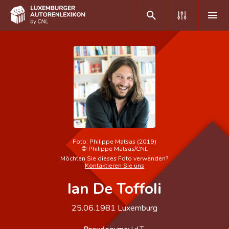
DE
FR
Home
Autor(inn)en A-Z
Erweiterte Suche
Foto:
Philippe Matsas (2019)
©
Philippe Matsas/CNL
Häufige Fragen und Antworten
Möchten Sie dieses Foto verwenden?
Kontaktieren Sie uns
CNL
Ian De Toffoli
Forschungsgruppe
25.06.1981
Luxemburg
Kontakt
Pseudonyme:
I.d.T.