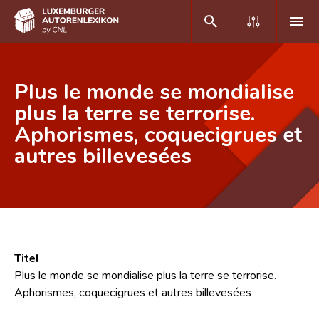
DE
FR
Plus le monde se mondialise
plus la terre se terrorise.
Aphorismes, coquecigrues et
Home
autres billevesées
Autor(inn)en A-Z
Erweiterte Suche
Häufige Fragen und Antworten
CNL
Titel
Forschungsgruppe
Plus le monde se mondialise plus la terre se terrorise.
Aphorismes, coquecigrues et autres billevesées
Kontakt