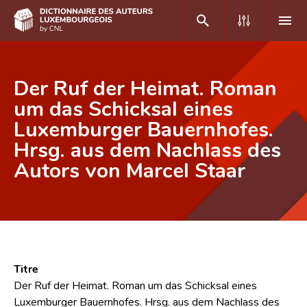
DE
FR
Der Ruf der Heimat. Roman
um das Schicksal eines
Luxemburger Bauernhofes.
Accueil
Hrsg. aus dem Nachlass des
Auteur(e)s A-Z
Autors von Marcel Staar
Recherche avancée
Foire aux questions
CNL
Équipe scientifique
Titre
Der Ruf der Heimat. Roman um das Schicksal eines
Contact
Luxemburger Bauernhofes. Hrsg. aus dem Nachlass des