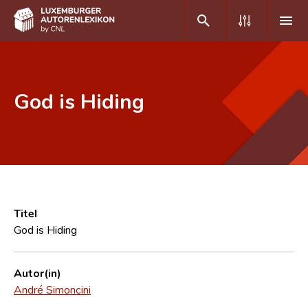
DE
FR
God is Hiding
Home
Autor(inn)en A-Z
Erweiterte Suche
Häufige Fragen und Antworten
Titel
God is Hiding
CNL
Forschungsgruppe
Autor(in)
André Simoncini
Kontakt