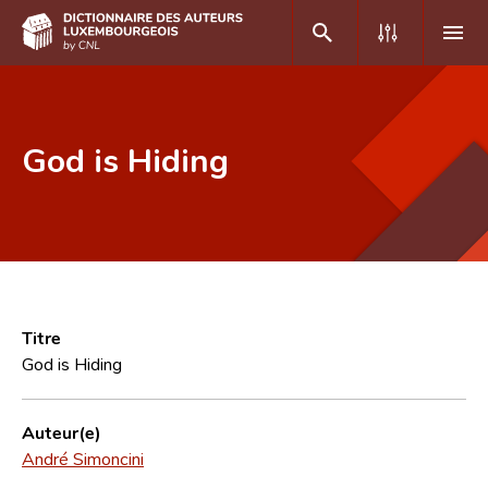
DE
FR
God is Hiding
Accueil
Auteur(e)s A-Z
Recherche avancée
Foire aux questions
Titre
God is Hiding
CNL
Équipe scientifique
Auteur(e)
André Simoncini
Contact