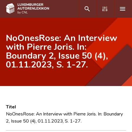
DE
FR
NoOnesRose: An Interview
with Pierre Joris. In:
Boundary 2, Issue 50 (4),
Home
01.11.2023, S. 1-27.
Autor(inn)en A-Z
Erweiterte Suche
Häufige Fragen und Antworten
CNL
Titel
Forschungsgruppe
NoOnesRose: An Interview with Pierre Joris. In: Boundary
2, Issue 50 (4), 01.11.2023, S. 1-27.
Kontakt