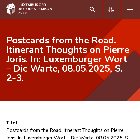
DE
FR
Postcards from the Road.
Itinerant Thoughts on Pierre
Joris. In: Luxemburger Wort
Home
– Die Warte, 08.05.2025, S.
Autor(inn)en A-Z
2-3.
Erweiterte Suche
Häufige Fragen und Antworten
CNL
Forschungsgruppe
Titel
Postcards from the Road. Itinerant Thoughts on Pierre
Kontakt
Joris. In: Luxemburger Wort – Die Warte, 08.05.2025, S.