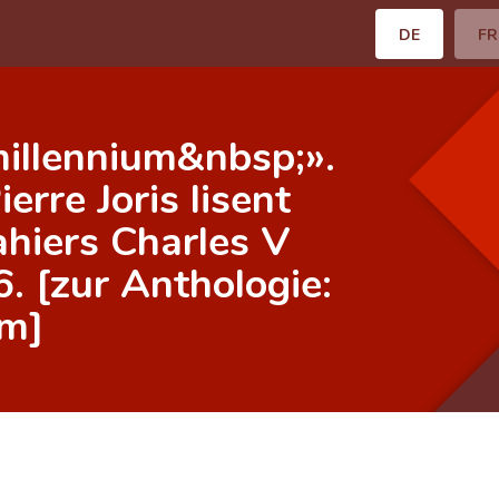
DE
FR
illennium&nbsp;».
rre Joris lisent
ahiers Charles V
. [zur Anthologie:
um]