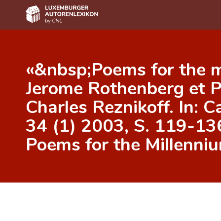
Home
«&nbsp;Poems for the m
Autor(inn)en A-Z
Jerome Rothenberg et Pie
Erweiterte Suche
Charles Reznikoff. In: C
Häufige Fragen und Antworten
34 (1) 2003, S. 119-136
CNL
Poems for the Millenni
Forschungsgruppe
Kontakt