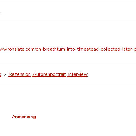
e
ww.ronslate.com/on-breathturn-into-timestead-collected-later-po
s
Rezension, Autorenportrait, Interview
>
Anmerkung