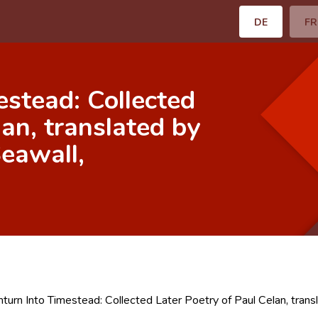
DE
FR
stead: Collected
lan, translated by
Seawall,
turn Into Timestead: Collected Later Poetry of Paul Celan, transl