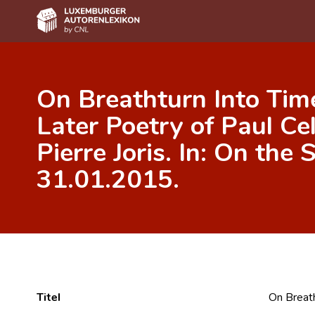
Home
On Breathturn Into Time
Autor(inn)en A-Z
Later Poetry of Paul Ce
Erweiterte Suche
Pierre Joris. In: On the 
Häufige Fragen und Antworten
31.01.2015.
CNL
Forschungsgruppe
Kontakt
Titel
On Breath