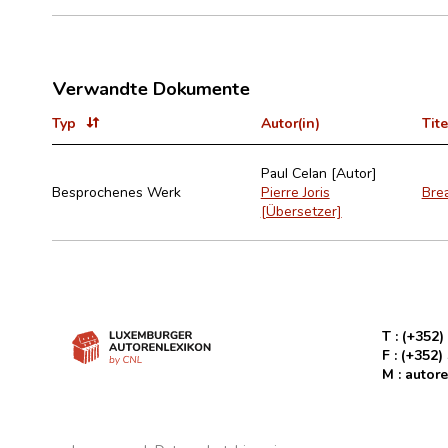
Verwandte Dokumente
Typ
Autor(in)
Tite
Paul Celan [Autor]
Besprochenes Werk
Pierre Joris
Brea
[Übersetzer]
T :
(+352)
F :
(+352)
M :
autore