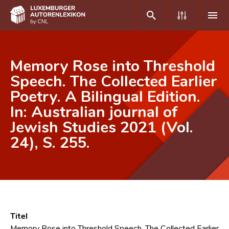
DE
FR
Memory Rose into Threshold
Speech. The Collected Earlier
Poetry. A Bilingual Edition.
Home
In: Australian journal of
Autor(inn)en A-Z
Jewish Studies 2021 (Vol.
Erweiterte Suche
24), S. 255.
Häufige Fragen und Antworten
CNL
Forschungsgruppe
Titel
Kontakt
Memory Rose into Threshold Speech. The Collected Earlier