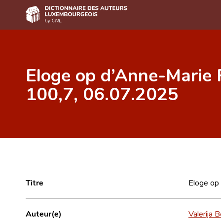
Accueil
Eloge op d’Anne-Marie R
Auteur(e)s A-Z
100,7, 06.07.2025
Recherche avancée
Foire aux questions
CNL
Équipe scientifique
Contact
Titre
Eloge op 
Auteur(e)
Valerija B