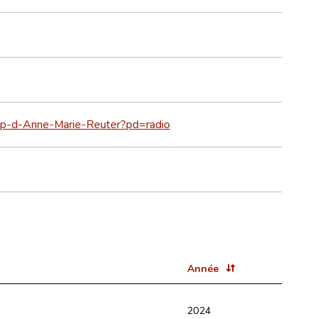
op-d-Anne-Marie-Reuter?pd=radio
Année
2024