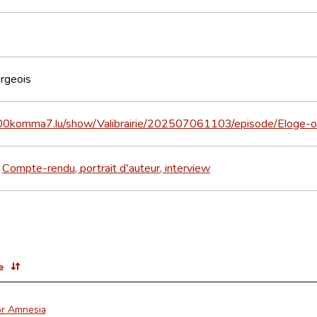
rgeois
100komma7.lu/show/Valibrairie/202507061103/episode/Eloge-
Compte-rendu, portrait d'auteur, interview
>
e
or Amnesia