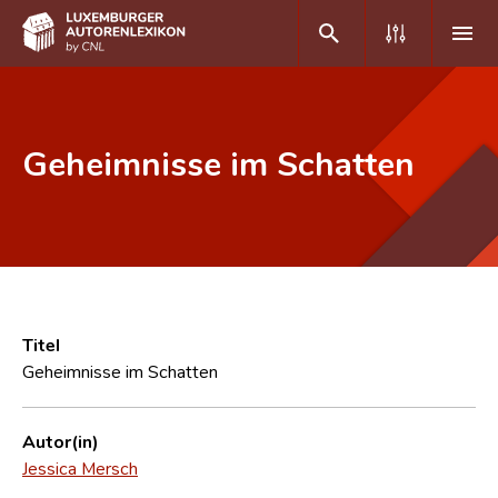
DE
FR
Geheimnisse im Schatten
Home
Autor(inn)en A-Z
Erweiterte Suche
Häufige Fragen und Antworten
Titel
Geheimnisse im Schatten
CNL
Forschungsgruppe
Autor(in)
Jessica Mersch
Kontakt