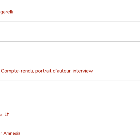
garelli
Compte-rendu, portrait d'auteur, interview
>
e
or Amnesia