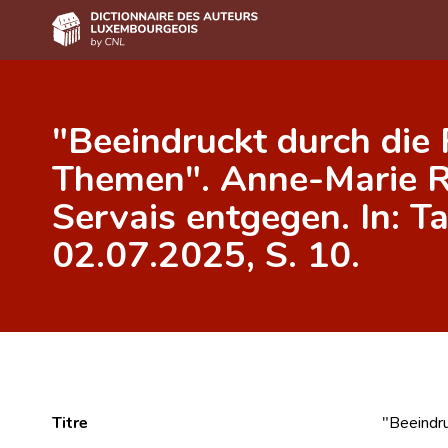
Accueil
"Beeindruckt durch die
Auteur(e)s A-Z
Themen". Anne-Marie R
Recherche avancée
Servais entgegen. In: T
Foire aux questions
02.07.2025, S. 10.
CNL
Équipe scientifique
Contact
Titre
"Beeindru