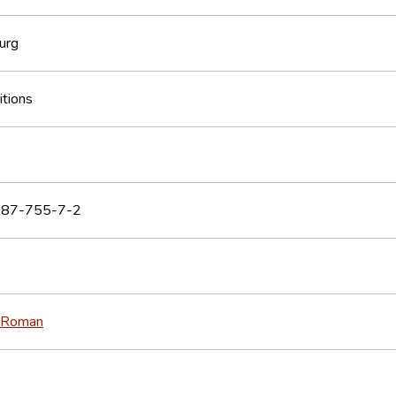
urg
itions
87-755-7-2
Roman