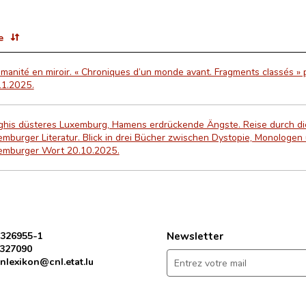
e
manité en miroir. « Chroniques d’un monde avant. Fragments classés » pa
11.2025.
ghis düsteres Luxemburg, Hamens erdrückende Ängste. Reise durch di
mburger Literatur. Blick in drei Bücher zwischen Dystopie, Monologen 
emburger Wort 20.10.2025.
 326955-1
Newsletter
 327090
nlexikon@cnl.etat.lu