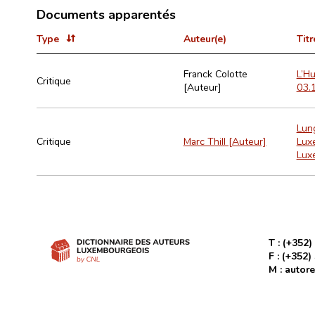
Documents apparentés
Type
Auteur(e)
Titr
Franck Colotte
L’Hu
Critique
[Auteur]
03.
Lun
Critique
Marc Thill [Auteur]
Luxe
Lux
T :
(+352)
F :
(+352)
M :
autore