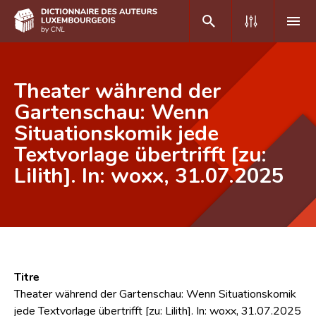
DE
FR
Theater während der
Gartenschau: Wenn
Situationskomik jede
Accueil
Textvorlage übertrifft [zu:
Auteur(e)s A-Z
Lilith]. In: woxx, 31.07.2025
Recherche avancée
Foire aux questions
CNL
Équipe scientifique
Titre
Theater während der Gartenschau: Wenn Situationskomik
Contact
jede Textvorlage übertrifft [zu: Lilith]. In: woxx, 31.07.2025