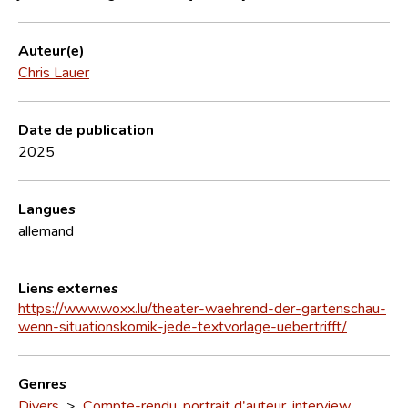
Auteur(e)
Chris Lauer
Date de publication
2025
Langues
allemand
Liens externes
https://www.woxx.lu/theater-waehrend-der-gartenschau-
wenn-situationskomik-jede-textvorlage-uebertrifft/
Genres
Divers
>
Compte-rendu, portrait d'auteur, interview