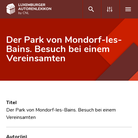
DE
FR
Der Park von Mondorf-les-
Bains. Besuch bei einem
Vereinsamten
Home
Autor(inn)en A-Z
Erweiterte Suche
Häufige Fragen und Antworten
Titel
CNL
Der Park von Mondorf-les-Bains. Besuch bei einem
Vereinsamten
Forschungsgruppe
Kontakt
Autor(in)