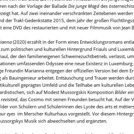
ren nach der Vorlage der Ballade
Die junge Magd
des österreichi
ezeigt hat. Auf zwei ineinander verschränkten Zeitebenen werden
nd der Trakl-Gedenkstätte 2015, dem Jahr der großen Flüchtlin
ist eine DVD des restaurierten und mit neuer Filmmusik von Jean B
rianna
(2020) erzählt in der Form eines Entwicklungsromans entlan
s zum politischen und kulturellen Hintergrund Friauls und Luxem
aul, der den familieneigenen Schweinezuchtbetrieb, verlässt, um 
ationen umfassenden Odyssee eine neue Existenz in Luxemburg auf
ge Freundin Marianna entgegen der offiziellen Version bei dem
als Bauingenieur arbeitet. Enttäuschung und Trauer werden durch
tikulturell geprägtes Umfeld und die Teilhabe am kulturellen Le
ardistischen, sich auf Modest Mussorgskis Komposition
Bilder ei
 revisited
, das Cosimo mit seinen Freunden besucht hat. Auf der 
ilder von Schülern und Schülerinnen des Lycée des arts et métiers
our eyes
im Merscher Kulturhaus vorgestellt. Vor diesem Hinter
ussorgskys Musik sich abwechselten und ergänzten.