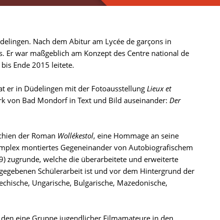
Düdelingen. Nach dem Abitur am Lycée de garçons in
ums. Er war maßgeblich am Konzept des Centre national de
 bis Ende 2015 leitete.
rat er in Düdelingen mit der Fotoausstellung
Lieux et
ark von Bad Mondorf in Text und Bild auseinander:
Der
rschien der Roman
Wollékestol
, eine Hommage an seine
komplex montiertes Gegeneinander von Autobiografischem
) zugrunde, welche die überarbeitete und erweiterte
gegebenen Schülerarbeit ist und vor dem Hintergrund der
hechische, Ungarische, Bulgarische, Mazedonische,
, den eine Gruppe jugendlicher Filmamateure in den