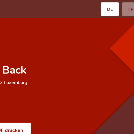
DE
FR
 Back
53
Luxemburg
F drucken