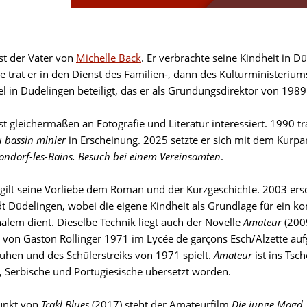
ist der Vater von
Michelle Back
. Er verbrachte seine Kindheit in 
te trat er in den Dienst des Familien-, dann des Kulturministeri
el in Düdelingen beteiligt, das er als Gründungsdirektor von 1989
st gleichermaßen an Fotografie und Literatur interessiert. 1990 t
u bassin minier
in Erscheinung. 2025 setzte er sich mit dem Kurp
ondorf-les-Bains. Besuch bei einem Vereinsamten
.
h gilt seine Vorliebe dem Roman und der Kurzgeschichte. 2003 e
t Düdelingen, wobei die eigene Kindheit als Grundlage für ein 
nalem dient. Dieselbe Technik liegt auch der Novelle
Amateur
(2009
r von
Gaston Rollinger
1971 im Lycée de garçons Esch/Alzette auf
uhen und des Schülerstreiks von 1971 spielt.
Amateur
ist ins Tsc
, Serbische und Portugiesische übersetzt worden.
unkt von
Trakl Blues
(2017) steht der Amateurfilm
Die junge Magd