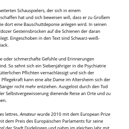
iterten Schauspielers, der sich in einem
chaffen hat und sich beweisen will, dass er zu Großem
ie dort eine Bauschuttdeponie anlegen wird. In seinen
ldozer Gesteinsbrocken auf die Schienen der daran
egt. Eingeschoben in den Text sind Schwarz-weiß-
Back.
rige oder schmerzhafte Gefühle und Erinnerungen
nd. So sehnt sich ein Siebenjähriger in die Psychiatrie
terlichen Pflichten vernachlässigt und sich der
Pflegekraft kann eine alte Dame im Altersheim sich der
Sänger nicht mehr entziehen. Ausgelöst durch den Tod
 der Selbstvergewisserung dienende Reise an Orte und zu
ben.
s lettres.
Amateur
wurde 2010 mit dem European Prize
it dem Preis des Europäischen Parlaments für seine
rel
der Stadt Düdelingen und nahm im gleichen Jahr mit