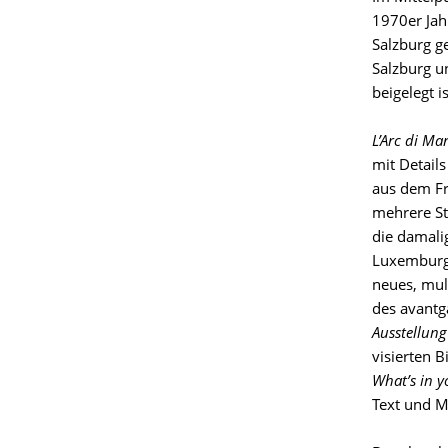
1970er Jah
Salzburg g
Salzburg u
beigelegt 
L’Arc di Ma
mit Detail
aus dem Fri
mehrere St
die damali
Luxemburg 
neues, mul
des avantg
Ausstellung
visierten B
What’s in y
Text und M