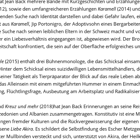
t Jean Back mehrere Bände mit Kurzgeschichten und Erzählunge
12), sowie den umfangreicheren Erzählungen
Karamell
(2014) un
denden Suche nach Identität darstellen und dabei Gefahr laufen, 
t aus
Karamell
, Jip Portonigro, der Adoptivsohn eines Bergarbeiter
e Suche nach seinen leiblichen Eltern in der Schweiz macht und vo
r ein Liebesverhältnis eingegangen ist, abgewiesen wird. Der Brok
itschaft konfrontiert, die sein auf der Oberfläche erfolgreiches 
le
(2015) enthält drei Bühnenmonologe, die das Schicksal einsam
 Hinter dem Schicksal eines suizidwilligen Lebensmittelhändlers, 
einer Tätigkeit als Tierpräparator der Blick auf das reale Leben
das Alleinsein mit einem mitgeführten Hummer in einem Einmach
g, Flüchtlingsfrage, Ausbeutung am Arbeitsplatz und Radikalisieru
nd
Kreuz und mehr
(2018)hat Jean Back Erinnerungen an seine Reis
azedonien und Albanien zusammengetragen. Konstitutiv ist eine M
ngen fremder Kulturen und die Rückvergewisserung der eigenen 
hsene
Liebe Akira
. Es schildert die Selbstfindung des Escher Metzg
ter Mullbinden versteckt und sich, unterstützt von Akira, der Hei