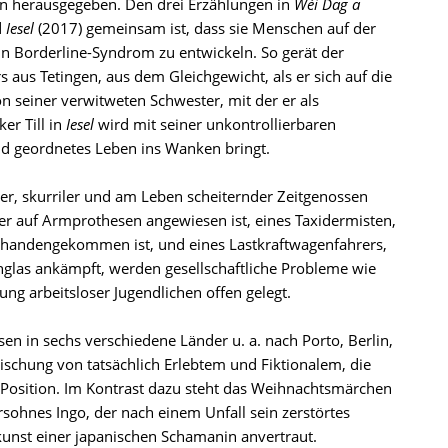
n herausgegeben. Den drei Erzählungen in
Wéi Dag a
d
Iesel
(2017) gemeinsam ist, dass sie Menschen auf der
ein Borderline-Syndrom zu entwickeln. So gerät der
s aus Tetingen, aus dem Gleichgewicht, als er sich auf die
n seiner verwitweten Schwester, mit der er als
er Till in
Iesel
wird mit seiner unkontrollierbaren
und geordnetes Leben ins Wanken bringt.
er, skurriler und am Leben scheiternder Zeitgenossen
der auf Armprothesen angewiesen ist, eines Taxidermisten,
 abhandengekommen ist, und eines Lastkraftwagenfahrers,
glas ankämpft, werden gesellschaftliche Probleme wie
ng arbeitsloser Jugendlichen offen gelegt.
en in sechs verschiedene Länder u. a. nach Porto, Berlin,
ischung von tatsächlich Erlebtem und Fiktionalem, die
Position. Im Kontrast dazu steht das Weihnachtsmärchen
ersohnes Ingo, der nach einem Unfall sein zerstörtes
lkunst einer japanischen Schamanin anvertraut.