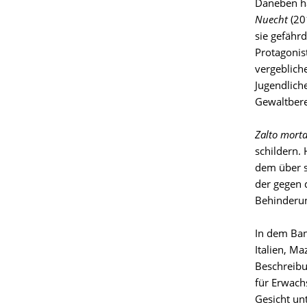
Daneben ha
Nuecht
(20
sie gefähr
Protagonis
vergeblich
Jugendliche
Gewaltbere
Zalto morta
schildern.
dem über s
der gegen 
Behinderun
In dem Ba
Italien, M
Beschreibu
für Erwac
Gesicht un