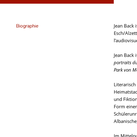
Biographie
Jean Back 
Esch/Alzet
l’audiovisu
Jean Back i
portraits d
Park von M
Literarisc
Heimatstad
und Fiktio
Form eine
Schülerunr
Albanische
Im Mittelp