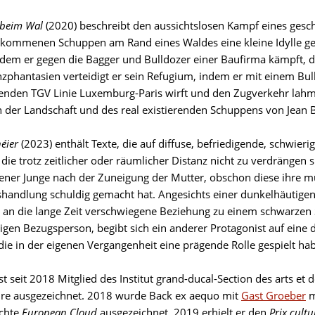
 beim Wal
(2020) beschreibt den aussichtslosen Kampf eines gesche
kommenen Schuppen am Rand eines Waldes eine kleine Idylle ges
 indem er gegen die Bagger und Bulldozer einer Baufirma kämpft, d
phantasien verteidigt er sein Refugium, indem er mit einem Bul
enden TGV Linie Luxemburg-Paris wirft und den Zugverkehr lahml
n der Landschaft und des real existierenden Schuppens von Jean 
éier
(2023) enthält Texte, die auf diffuse, befriedigende, schwie
die trotz zeitlicher oder räumlicher Distanz nicht zu verdrängen si
ner Junge nach der Zuneigung der Mutter, obschon diese ihre müt
handlung schuldig gemacht hat. Angesichts einer dunkelhäutigen 
 an die lange Zeit verschwiegene Beziehung zu einem schwarzen 
tigen Bezugsperson, begibt sich ein anderer Protagonist auf eine
die in der eigenen Vergangenheit eine prägende Rolle gespielt ha
st seit 2018 Mitglied des Institut grand-ducal-Section des arts et de
ture ausgezeichnet. 2018 wurde Back ex aequo mit
Gast Groeber
m
ichte
European Cloud
ausgezeichnet. 2019 erhielt er den
Prix cultu