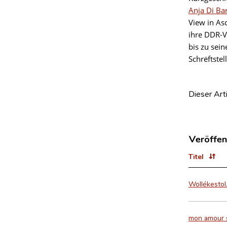
Anja Di Ba
View in As
ihre DDR-V
bis zu sei
Schrëftstel
Dieser Art
Veröffen
Titel
Wollékestol
mon amour s