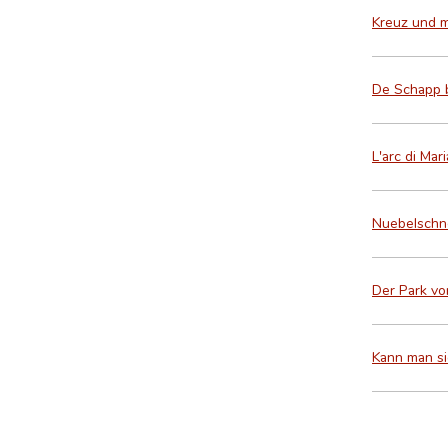
Kreuz und m
De Schapp 
L'arc di Ma
Nuebelschné
Der Park vo
Kann man si