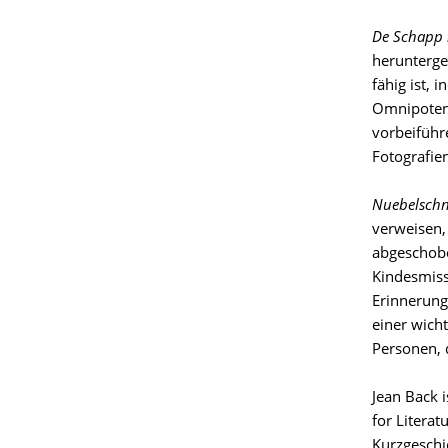
De Schapp
herunterge
fähig ist,
Omnipotenz
vorbeiführ
Fotografie
Nuebelschn
verweisen, 
abgeschobe
Kindesmiss
Erinnerung
einer wich
Personen, 
Jean Back i
for Litera
Kurzgesch