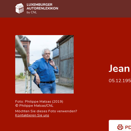
Home
Autor(inn)en A-Z
Erweiterte Suche
Jean
Häufige Fragen und Antworten
CNL
05.12.19
Forschungsgruppe
Kontakt
Foto:
Philippe Matsas (2019)
©
Philippe Matsas/CNL
Möchten Sie dieses Foto verwenden?
Kontaktieren Sie uns
PD