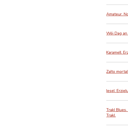
Amateur. No
Wéi Dag an 
Karamell. Er
Zalto morta
Iesel. Erzie
Trakl Blues
Trakl.