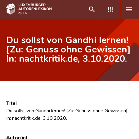
DE
FR
Du sollst von Gandhi lernen!
[Zu: Genuss ohne Gewissen]
In: nachtkritik.de, 3.10.2020.
Home
Autor(inn)en A-Z
Erweiterte Suche
Häufige Fragen und Antworten
Titel
CNL
Du sollst von Gandhi lernen! [Zu: Genuss ohne Gewissen]
In: nachtkritik.de, 3.10.2020.
Forschungsgruppe
Kontakt
Autor(in)