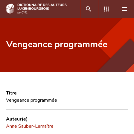
DE
FR
Vengeance programmée
Accueil
Auteur(e)s A-Z
Recherche avancée
Foire aux questions
Titre
Vengeance programmée
CNL
Équipe scientifique
Auteur(e)
Anne Sauber-Lemaître
Contact