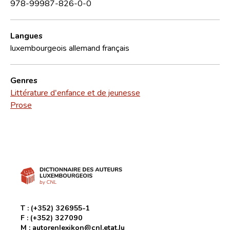
978-99987-826-0-0
Langues
luxembourgeois
allemand
français
Genres
Littérature d'enfance et de jeunesse
Prose
T :
(+352) 326955-1
F :
(+352) 327090
M :
autorenlexikon@cnl.etat.lu