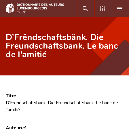
DE
FR
D’Frëndschaftsbänk. Die
Freundschaftsbank. Le banc
de l'amitié
Accueil
Auteur(e)s A-Z
Recherche avancée
Foire aux questions
Titre
CNL
D’Frëndschaftsbänk. Die Freundschaftsbank. Le banc de
l'amitié
Équipe scientifique
Contact
Auteur(e)