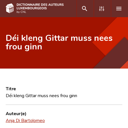
DE
FR
Déi kleng Gittar muss nees
frou ginn
Accueil
Auteur(e)s A-Z
Recherche avancée
Foire aux questions
Titre
Déi kleng Gittar muss nees frou ginn
CNL
Équipe scientifique
Auteur(e)
Anja Di Bartolomeo
Contact