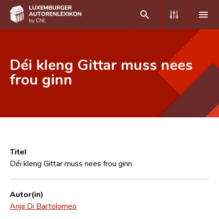
DE
FR
Déi kleng Gittar muss nees
frou ginn
Home
Autor(inn)en A-Z
Erweiterte Suche
Häufige Fragen und Antworten
Titel
Déi kleng Gittar muss nees frou ginn
CNL
Forschungsgruppe
Autor(in)
Anja Di Bartolomeo
Kontakt