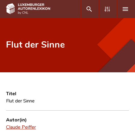
DE
FR
Flut der Sinne
Home
Autor(inn)en A-Z
Erweiterte Suche
Häufige Fragen und Antworten
Titel
Flut der Sinne
CNL
Forschungsgruppe
Autor(in)
Claude Peiffer
Kontakt