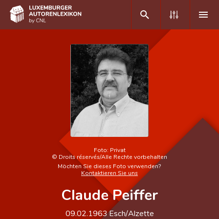
DE
FR
Home
Autor(inn)en A-Z
Erweiterte Suche
Häufige Fragen und Antworten
Foto:
Privat
©
Droits réservés/Alle Rechte vorbehalten
Möchten Sie dieses Foto verwenden?
CNL
Kontaktieren Sie uns
Forschungsgruppe
Claude Peiffer
Kontakt
09.02.1963
Esch/Alzette