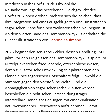
mit diesen in ihr Dorf zurück. Obwohl die
Neuankömmlinge das bestehende Gleichgewicht des
Dorfes zu kippen drohen, mehren sich die Zeichen, dass
ihre Integration Teil eines ausgeklügelten und umstrittenen
sagorischen Plans für einen zivilisatorischen Neubeginn ist.
Ab dem vierten Band des Hammanon-Zyklus enthalten die
Bücher Illustrationen von
Sabrina Kaufmann
.
2026 beginnt der Ben-Thos Zyklus, dessen Handlung 1500
Jahre vor den Ereignissen des Hammanon-Zyklus spielt. Im
Mittelpunkt stehen friedliebende, otterähnliche Wesen,
deren zivilisatorische Entwicklung seit Jahrzehnten den
Plänen eines sagorischen Botschafters folgt. Obwohl die
Stimmen gegen den Vorstoß ins Weltall und die
Abhängigkeit von sagorischer Technik lauter werden,
beschließen die politischen Entscheidungsträger
interstellare Handelsbeziehungen mit einer Zivilisation
naturverbundener Froschwesen aufzunehmen. Damit
dringen sie in die Einflusssphäre des dominierenden