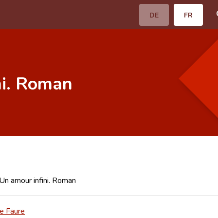
DE
FR
ni. Roman
 Un amour infini. Roman
e Faure