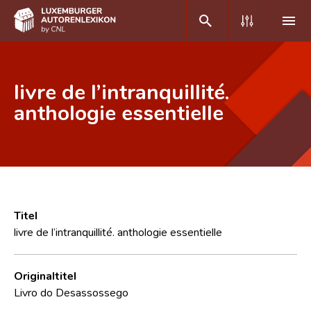
DE
FR
livre de l’intranquillité.
anthologie essentielle
Home
Autor(inn)en A-Z
Erweiterte Suche
Häufige Fragen und Antworten
Titel
livre de l’intranquillité. anthologie essentielle
CNL
Forschungsgruppe
Originaltitel
Livro do Desassossego
Kontakt