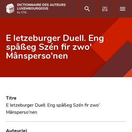
DE
FR
E letzeburger Duell. Eng
spâßeg Szén fir zwo'
Mânsperso'nen
Accueil
Auteur(e)s A-Z
Recherche avancée
Foire aux questions
Titre
CNL
E letzeburger Duell. Eng spâßeg Szén fir zwo'
Mânsperso'nen
Équipe scientifique
Contact
Auteur(e)