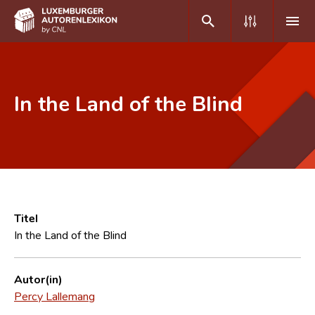
DE
FR
In the Land of the Blind
Home
Autor(inn)en A-Z
Erweiterte Suche
Häufige Fragen und Antworten
Titel
In the Land of the Blind
CNL
Forschungsgruppe
Autor(in)
Percy Lallemang
Kontakt