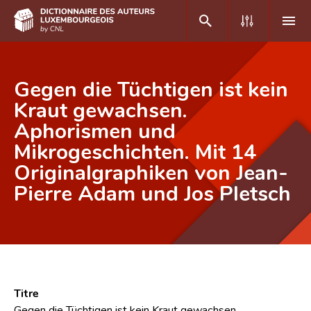
DE
FR
Gegen die Tüchtigen ist kein
Kraut gewachsen.
Aphorismen und
Accueil
Mikrogeschichten. Mit 14
Auteur(e)s A-Z
Originalgraphiken von Jean-
Recherche avancée
Pierre Adam und Jos Pletsch
Foire aux questions
CNL
Équipe scientifique
Titre
Contact
Gegen die Tüchtigen ist kein Kraut gewachsen.