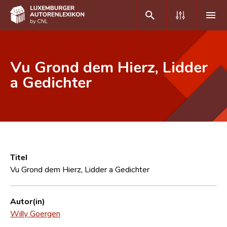
DE
FR
Vu Grond dem Hierz, Lidder
a Gedichter
Home
Autor(inn)en A-Z
Erweiterte Suche
Häufige Fragen und Antworten
Titel
Vu Grond dem Hierz, Lidder a Gedichter
CNL
Forschungsgruppe
Autor(in)
Willy Goergen
Kontakt