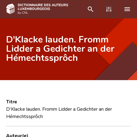
DE
FR
D'Klacke lauden. Fromm
Lidder a Gedichter an der
Hémechtssprôch
Accueil
Auteur(e)s A-Z
Recherche avancée
Foire aux questions
Titre
CNL
D'Klacke lauden. Fromm Lidder a Gedichter an der
Hémechtssprôch
Équipe scientifique
Contact
Auteur(e)