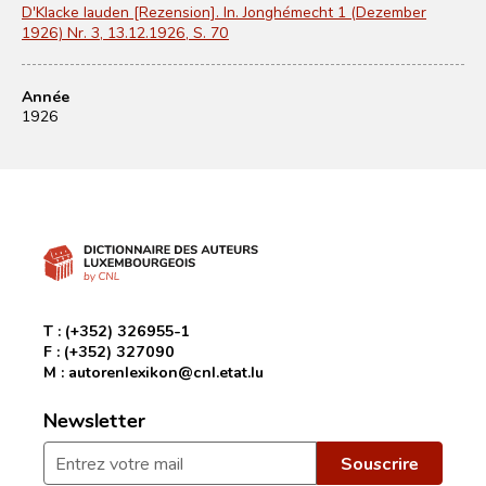
D'Klacke lauden [Rezension]. In. Jonghémecht 1 (Dezember
1926) Nr. 3, 13.12.1926, S. 70
Année
1926
T :
(+352) 326955-1
F :
(+352) 327090
M :
autorenlexikon@cnl.etat.lu
Newsletter