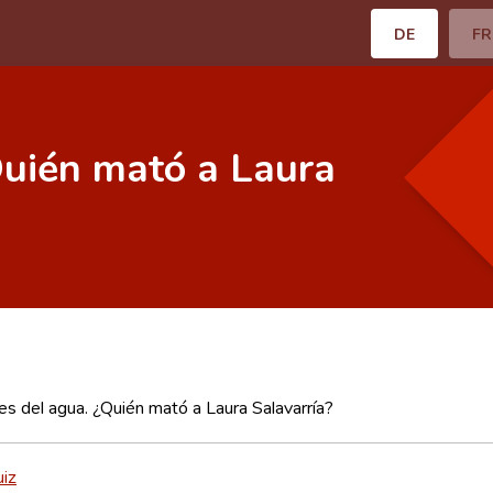
DE
FR
Quién mató a Laura
es del agua. ¿Quién mató a Laura Salavarría?
uiz